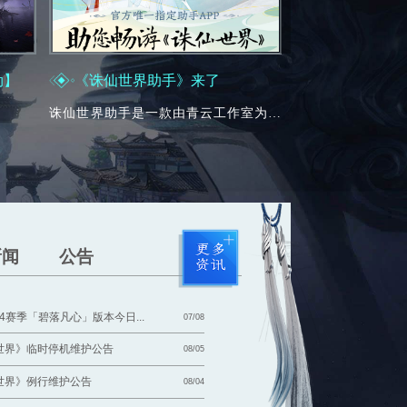
劫】
《诛仙世界助手》来了
诛仙世界助手是一款由青云工作室为玩家定制的，集游戏辅助工具、游戏资讯、游戏活动、玩法攻略、同人文创为一体的游戏工具APP。
新闻
公告
4赛季「碧落凡心」版本今日...
07/08
世界》临时停机维护公告
08/05
世界》例行维护公告
08/04