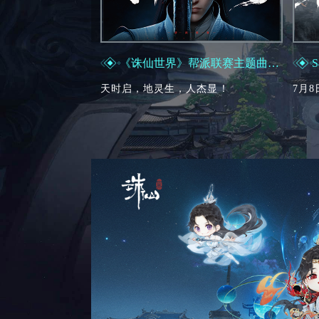
《诛仙世界》帮派联赛主题曲上线
天时启，地灵生，人杰显！
7月