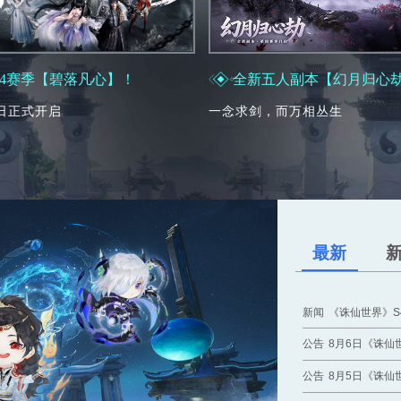
S4赛季【碧落凡心】！
全新五人副本【幻月归心
8日正式开启
一念求剑，而万相丛生
最新
新闻
《诛仙世界》S
公告
8月6日《诛仙
公告
8月5日《诛仙